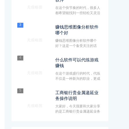
在这个快节奏的时代，很多人
都希望能找到一些轻松又灵活
的兼职赚钱方式。而手机兼职
赚···
3
赚钱思维图像分析软件
哪个好
赚钱思维图像分析软件哪个
好？这是一个备受关注的话
题，毕竟大家都想找到一款能
够帮助···
4
什么软件可以代练游戏
赚钱
在这个游戏盛行的时代，代练
不仅是一种新兴的职业，更成
为了许多玩家赚取外快的方
式。···
5
工商银行贵金属递延业
务操作说明
大家好，今天我要和大家分享
的是工商银行贵金属递延业务
的操作说明。贵金属递延业务
是···