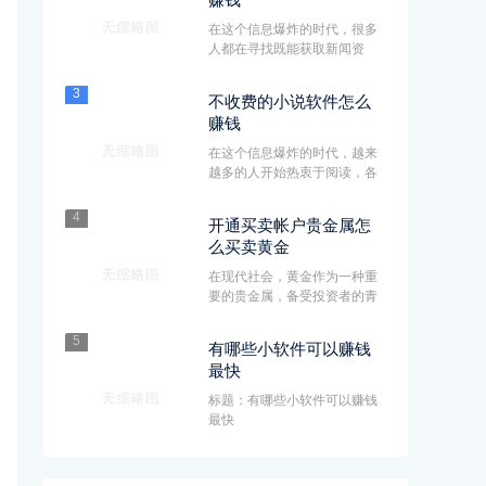
在这个信息爆炸的时代，很多
人都在寻找既能获取新闻资
讯，又能实现赚钱的小技巧。
今天···
3
不收费的小说软件怎么
赚钱
在这个信息爆炸的时代，越来
越多的人开始热衷于阅读，各
种小说软件如雨后春笋般冒
出，···
4
开通买卖帐户贵金属怎
么买卖黄金
在现代社会，黄金作为一种重
要的贵金属，备受投资者的青
睐。而要想在金融市场上买卖
黄···
5
有哪些小软件可以赚钱
最快
标题：有哪些小软件可以赚钱
最快