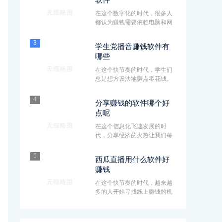
在这个数字化的时代，很多人
都认为赚钱需要依赖电脑和网
络，但其实还有许多简单又有
趣···
3
学生党播音赚钱软件有
哪些
在这个快节奏的时代，学生们
总是想方设法地赚点零花钱。
尤其是那些喜欢播音的小伙伴
们···
4
分享赚钱的软件哪个好
点呢
在这个信息化飞速发展的时
代，分享经济的火热让我们每
个人都能找到一些轻松赚钱的
机会···
5
西瓜直播用什么软件好
赚钱
在这个快节奏的时代，越来越
多的人开始寻找线上赚钱的机
会，而西瓜直播作为一个新兴
的···